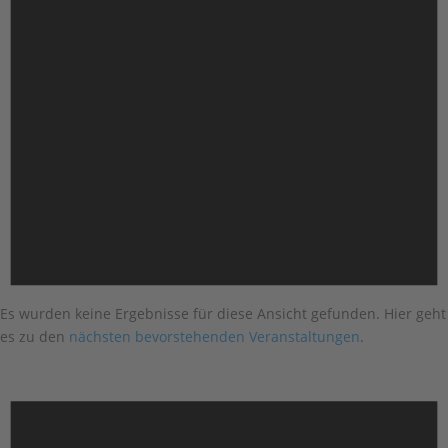
Es wurden keine Ergebnisse für diese Ansicht gefunden. Hier geht
es zu den
nächsten bevorstehenden Veranstaltungen
.