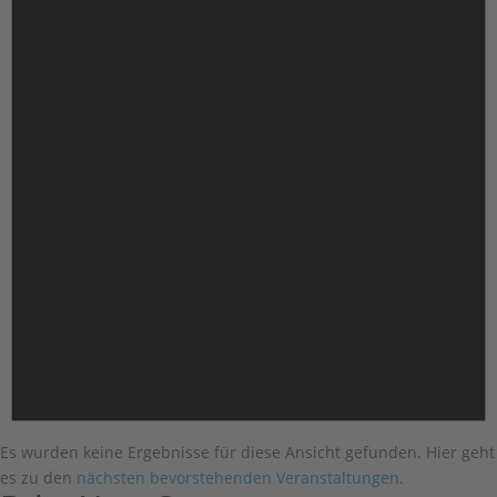
Es wurden keine Ergebnisse für diese Ansicht gefunden. Hier geht
es zu den
nächsten bevorstehenden Veranstaltungen
.