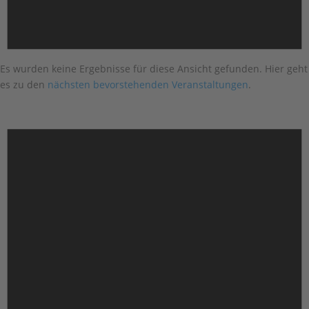
Es wurden keine Ergebnisse für diese Ansicht gefunden. Hier geht
es zu den
nächsten bevorstehenden Veranstaltungen
.