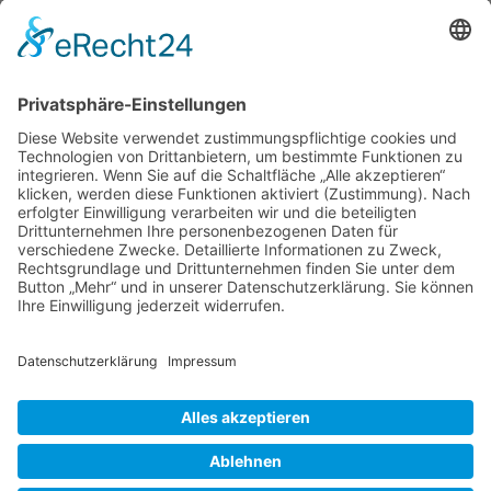
«
Laberfeuer
Lars Jantzen – live on stage
»