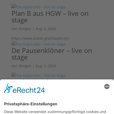
Plan B aus HGW – live on
stage
von
elvoges
|
Aug. 6, 2024
https://www.planb-greifswald.de/
De Pausenklöner – live on
stage
von
elvoges
|
Aug. 6, 2024
Beckside Of Richness – live
on stage
von
elvoges
|
Aug. 6, 2024
https://g.co/kgs/MLTRCa6
« Ältere Einträge