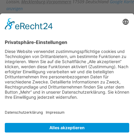
Loissin
,
Mecklenburg-Vorpommern
17509
Deutschland
Google Karte
anzeigen
«
Beckside Of Richness – live on stage