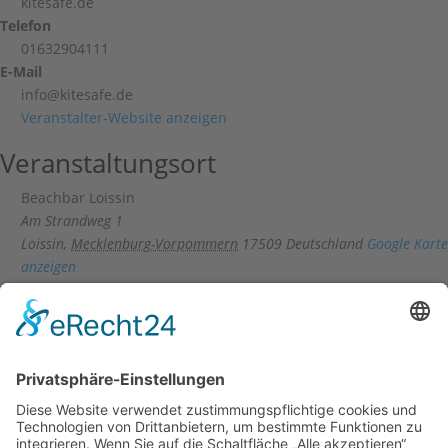
kitesafe.de
Telefon
01632904111
E-Mail
info@kitesafe.de
Veranstalter-Website anzeigen
Veranstaltungsort
Beachbar Loissin
Am Strandweg 1
Loissin
,
Mecklenburg-Vorpommern
17509
Deutschland
Google Karte
anzeigen