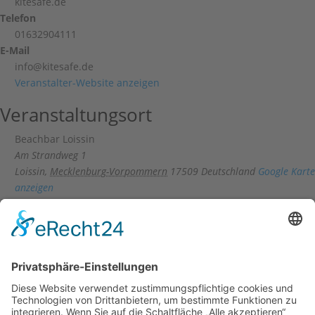
kitesafe.de
Telefon
01632904111
E-Mail
info@kitesafe.de
Veranstalter-Website anzeigen
Veranstaltungsort
Beachbar Loissin
Am Strandweg 1
Loissin
,
Mecklenburg-Vorpommern
17509
Deutschland
Google Karte
anzeigen