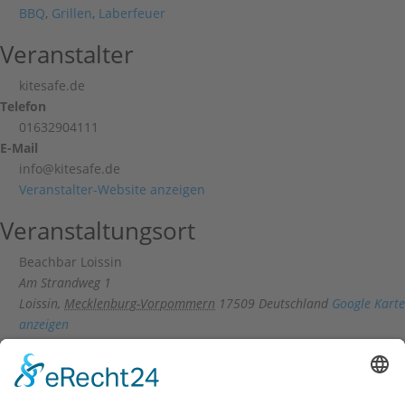
BBQ
,
Grillen
,
Laberfeuer
Veranstalter
kitesafe.de
Telefon
01632904111
E-Mail
info@kitesafe.de
Veranstalter-Website anzeigen
Veranstaltungsort
Beachbar Loissin
Am Strandweg 1
Loissin
,
Mecklenburg-Vorpommern
17509
Deutschland
Google Karte
anzeigen