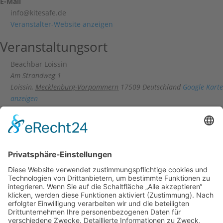
E-Mail
info@kitesafe.de
Veranstalter-Website anzeigen
Veranstaltungsort
Beachbar Loissin
Am Strandweg 1
Loissin
,
Mecklenburg-Vorpommern
17509
Deutschland
Google Karte
anzeigen